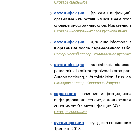
Словарь синонимов
автоинфекция
— [гр. сам + инфекция
3
организме или оставшимися в нём пос
словарь иностранных слов. Издательс
Словарь иностранных слов русского языка
автоинфекция
— и, ж. auto infection
4
в организме после перенесенного заб
Исторический словарь галлицизмов русског
автоинфекция
— autoinfekcija statusas 
5
patogeniniais mikroorganizmais arba paraz
Autoansteckung, f; Autoinfektion, f rus.
Ekologijos terminų aiškinamasis žodynas
заражение
— влияние, инфекция; инва
6
инфицирование, сепсис, автоинфекция 
синонимов: 9 • автоинфекция (4) • …
Словарь синонимов
аутоинфекция
— сущ., кол во синоним
7
Тришин. 2013 …