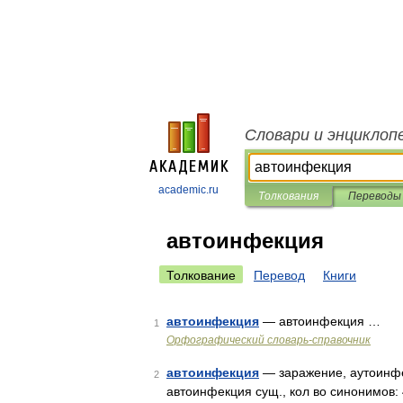
Словари и энциклоп
academic.ru
Толкования
Переводы
автоинфекция
Толкование
Перевод
Книги
автоинфекция
— автоинфекция …
1
Орфографический словарь-справочник
автоинфекция
— заражение, аутоинфе
2
автоинфекция сущ., кол во синонимов: 