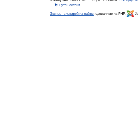
© Академик, 2000-2026
Обратная связь:
Техподдерж
👣 Путешествия
Экспорт словарей на сайты
, сделанные на PHP,
Jo