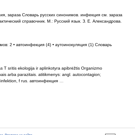
я, зараза Словарь русских синонимов. инфекция см. зараза
ктический справочник. М.: Русский язык. З. Е. Александрова.
мов: 2 • автоинфекция (4) • аутоинокуляция (1) Словарь
 T sritis ekologija ir aplinkotyra apibrėžtis Organizmo
is arba parazitais. atitikmenys: angl. autocontagion;
oinfektion, f rus. автоинфекция …