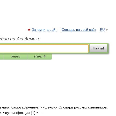
Запомнить сайт
Словарь на свой сайт
RU
едии на Академике
Найти!
Книги
Игры ⚽
кция, самозаражение, инфекция Словарь русских синонимов.
4 • аутоинфекция (1) • …