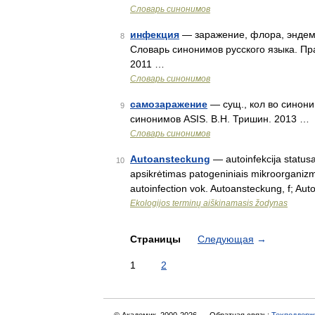
Словарь синонимов
инфекция
— заражение, флора, эндеми
8
Словарь синонимов русского языка. Пра
2011 …
Словарь синонимов
самозаражение
— сущ., кол во синони
9
синонимов ASIS. В.Н. Тришин. 2013 …
Словарь синонимов
Autoansteckung
— autoinfekcija statusas
10
apsikrėtimas patogeniniais mikroorganizma
autoinfection vok. Autoansteckung, f; Aut
Ekologijos terminų aiškinamasis žodynas
Страницы
Следующая
→
1
2