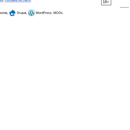
ка
,
Реклама на сайте
18+
omla,
Drupal,
WordPress, MODx.