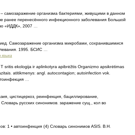
] – самозаражение организма бактериями, живущими в данном
ле ранее перенесённого инфекционного заболевания Большой
тво «ИДДК», 2007 …
 f. мед. Самозаражение организма микробами, сохранившимися
олевания. 1995. БСИС …
о языка
T sritis ekologija ir aplinkotyra apibrėžtis Organizmo apsikrėtimas
itais. atitikmenys: angl. autocontagion; autoinfection vok.
 автоинфекция …
зия, цистицеркоз, реинфекция, бациллирование,
Словарь русских синонимов. заражение сущ., кол во
ов: 1 • автоинфекция (4) Словарь синонимов ASIS. В.Н.